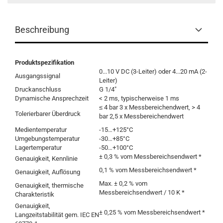
Beschreibung
Produktspezifikation
0...10 V DC (3-Leiter) oder 4...20 mA (2-
Ausgangssignal
Leiter)
Druckanschluss
G 1/4"
Dynamische Ansprechzeit
< 2 ms, typischerweise 1 ms
≤ 4 bar 3 x Messbereichendwert, > 4
Tolerierbarer Überdruck
bar 2,5 x Messbereichendwert
Medientemperatur
-15…+125°C
Umgebungstemperatur
-30…+85°C
Lagertemperatur
-50…+100°C
± 0,3 % vom Messbereichsendwert *
Genauigkeit, Kennlinie
0,1 % vom Messbereichsendwert *
Genauigkeit, Auflösung
Max. ± 0,2 % vom
Genauigkeit, thermische
Messbereichsendwert / 10 K *
Charakteristik
Genauigkeit,
± 0,25 % vom Messbereichsendwert *
Langzeitstabilität gem. IEC EN