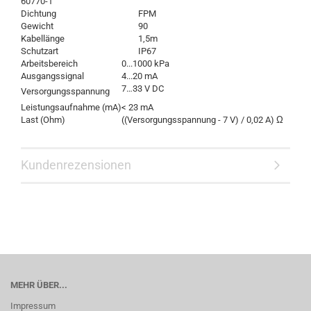
60770-1
Dichtung
FPM
Gewicht
90
Kabellänge
1,5m
Schutzart
IP67
Arbeitsbereich
0...1000 kPa
Ausgangssignal
4...20 mA
7…33 V DC
Versorgungsspannung
Leistungsaufnahme (mA)
< 23 mA
Last (Ohm)
((Versorgungsspannung - 7 V) / 0,02 A) Ω
Kundenrezensionen
MEHR ÜBER...
Impressum