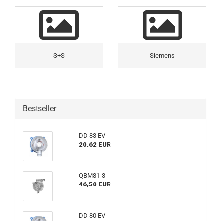
S+S
Siemens
Bestseller
DD 83 EV
20,62 EUR
QBM81-3
46,50 EUR
DD 80 EV